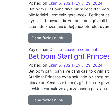
Posted on
Ekim 5, 2024
(Eylül 29, 2024)
Betibom rulet oyna diye bir seçenekten yara
bilgilerinizi vermeniz gerekecek. Betibom ca
ayrıcalık tanıyacaktır ve tamamen güvenli bi
üzerinde kazanmış olduğunuz bir rulet oyun
from Betibom Rulet O
Daha fazlasını oku…
on Be
Yayınlanan
Casino
Leave a comment
Betibom Starlight Princ
Posted on
Ekim 5, 2024
(Eylül 29, 2024)
Betibom canlı bahis ve canlı casino oyun si
Starlight Princess oyna şeklinde bir araşt
olacaktır. Kendinize hem özgür hem de güve
zevkine varmak ve aynı zamanda paraları d
from Betibom Starligh
Daha fazlasını oku…