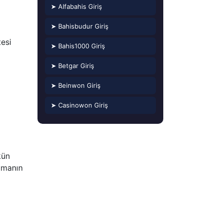
➤ Alfabahis Giriş
➤ Bahisbudur Giriş
tesi
➤ Bahis1000 Giriş
➤ Betgar Giriş
➤ Beinwon Giriş
➤ Casinowon Giriş
kün
amanın