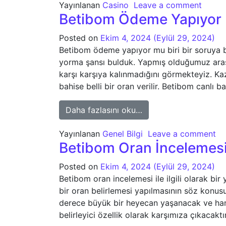
on Bet
Yayınlanan
Casino
Leave a comment
Betibom Ödeme Yapıyor
Posted on
Ekim 4, 2024
(Eylül 29, 2024)
Betibom ödeme yapıyor mu biri bir soruya bu
yorma şansı bulduk. Yapmış olduğumuz araş
karşı karşıya kalınmadığını görmekteyiz. Kaz
bahise belli bir oran verilir. Betibom canlı b
from Betibom Ödeme 
Daha fazlasını oku…
on
Yayınlanan
Genel Bilgi
Leave a comment
Betibom Oran İncelemes
Posted on
Ekim 4, 2024
(Eylül 29, 2024)
Betibom oran incelemesi ile ilgili olarak bi
bir oran belirlemesi yapılmasının söz konu
derece büyük bir heyecan yaşanacak ve hang
belirleyici özellik olarak karşımıza çıkacak