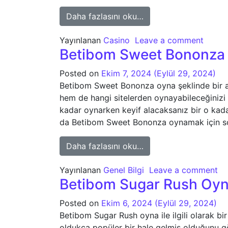
from Betibom Canlı T
Daha fazlasını oku…
on Be
Yayınlanan
Casino
Leave a comment
Betibom Sweet Bononza
Posted on
Ekim 7, 2024
(Eylül 29, 2024)
Betibom Sweet Bononza oyna şeklinde bir a
hem de hangi sitelerden oynayabileceğinizi 
kadar oynarken keyif alacaksanız bir o kad
da Betibom Sweet Bononza oynamak için son
from Betibom Sweet 
Daha fazlasını oku…
on
Yayınlanan
Genel Bilgi
Leave a comment
Betibom Sugar Rush Oy
Posted on
Ekim 6, 2024
(Eylül 29, 2024)
Betibom Sugar Rush oyna ile ilgili olarak b
oldukça popüler bir hale gelmiş olduğunu gö