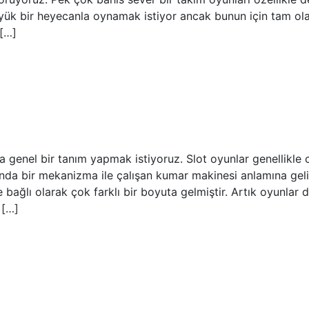
üyük bir heyecanla oynamak istiyor ancak bunun için tam ol
 […]
Rush Oyna
tibom Sugar Rush Oyna
şta genel bir tanım yapmak istiyoruz. Slot oyunlar genellikle 
ında bir mekanizma ile çalışan kumar makinesi anlamına geli
ğlı olarak çok farklı bir boyuta gelmiştir. Artık oyunlar di
 […]
nları
ibom Slot Oyunları