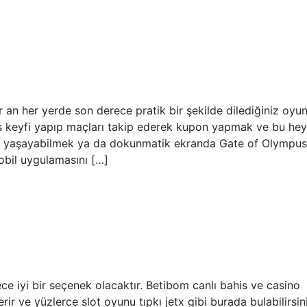
celemesi
bom Oran İncelemesi
 an her yerde son derece pratik bir şekilde dilediğiniz oyu
bahis keyfi yapıp maçları takip ederek kupon yapmak ve bu he
lde yaşayabilmek ya da dokunmatik ekranda Gate of Olympus
obil uygulamasını […]
iriş
n Betibom Mobil Giriş
 iyi bir seçenek olacaktır. Betibom canlı bahis ve casino
rir ve yüzlerce slot oyunu tıpkı jetx gibi burada bulabilirsin