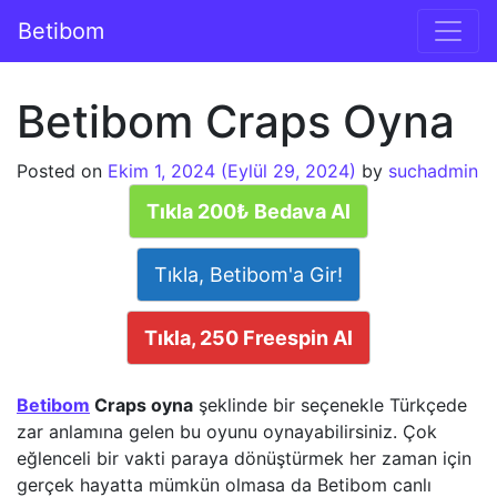
İçeriğe geç
Betibom
Ana gezinti
Betibom Craps Oyna
Posted on
Ekim 1, 2024
(Eylül 29, 2024)
by
suchadmin
Tıkla 200₺ Bedava Al
Tıkla, Betibom'a Gir!
Tıkla, 250 Freespin Al
Betibom
Craps oyna
şeklinde bir seçenekle Türkçede
zar anlamına gelen bu oyunu oynayabilirsiniz. Çok
eğlenceli bir vakti paraya dönüştürmek her zaman için
gerçek hayatta mümkün olmasa da Betibom canlı