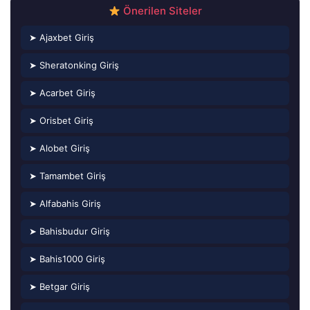
Önerilen Siteler
➤ Ajaxbet Giriş
➤ Sheratonking Giriş
➤ Acarbet Giriş
➤ Orisbet Giriş
➤ Alobet Giriş
➤ Tamambet Giriş
➤ Alfabahis Giriş
➤ Bahisbudur Giriş
➤ Bahis1000 Giriş
➤ Betgar Giriş