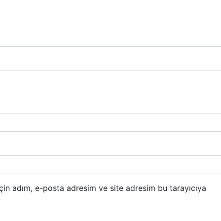
çin adım, e-posta adresim ve site adresim bu tarayıcıya