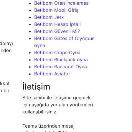
Betibom Oran İncelemesi
Betibom Mobil Giriş
Betibom Jetx
Betibom Hesap İptali
Betibom Güvenli Mi?
Betibom Gates of Olympus
dolayı
oyna
rinden
Betibom Craps Oyna
Betibom Blackjack oyna
Betibom Baccarat Oyna
Betibom Aviator
ikkat
İletişim
m bir
Site sahibi ile iletişime geçmek
için aşağıda yer alan yöntemleri
kullanabilirsiniz.
Teams üzerinden mesaj