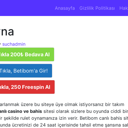
Anasayfa
Gizlilik Politikası
Hak
yna
y
suchadmin
ıkla 200₺ Bedava Al
Tıkla, Betibom'a Gir!
ıkla, 250 Freespin Al
arlanmak üzere bu siteye üye olmak istiyorsanız bir takım
nlı casino ve bahis
sitesi olarak sizlere bu oyunda ciddi bi
r şekilde rulet oynamanıza izin verir. Betibom canlı bahis si
nda ücretinizi de 24 saat içerisinde tahsil etme şansına sa