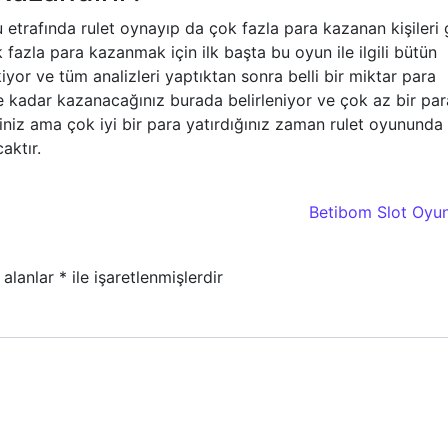
etrafında rulet oynayıp da çok fazla para kazanan kişileri
fazla para kazanmak için ilk başta bu oyun ile ilgili bütün
or ve tüm analizleri yaptıktan sonra belli bir miktar para
e kadar kazanacağınız burada belirleniyor ve çok az bir par
siniz ama çok iyi bir para yatırdığınız zaman rulet oyununda
aktır.
Betibom Slot Oyun
 alanlar
*
ile işaretlenmişlerdir